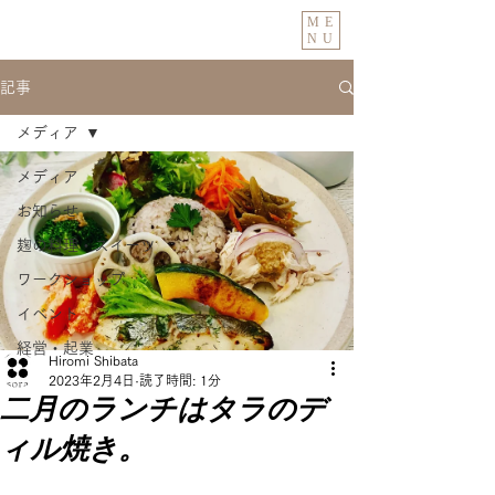
ME
NU
記事
メディア
メディア
お知らせ
麹の料理・スイーツ
ワークショップ
イベント
経営・起業
Hiromi Shibata
2023年2月4日
読了時間: 1分
二月のランチはタラのデ
ィル焼き。