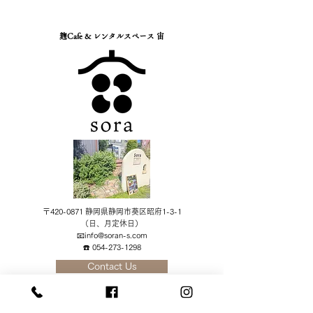
レー】が 「スマートミー
ル」に認証されました！🎊
麹Cafe & レンタルスペース 宙
健康づくりに役立つ栄養バラ
ンスのとれた食事のこと。
つまり一食の中で，主食・主
菜・副菜が揃い，野菜がたっ
ぷりで食塩のとり過ぎにも配
慮した食事のことです。
「健康な
〒420-0871 静岡県静岡市葵区昭府1-3-1
​（日、月定休日）
📧
info@soran-s.com
​☎️ 054-273-1298
Contact Us