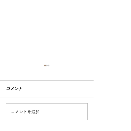
Soraの麴スパイスキーマカ
レーが「バランスよい健
康な食事」に認定！
コメント
「まさか、ウチのカレー
が…」 静清信用金庫さんか
7月のスケジュ
らのお声がけで始まった、
あるプロジェクト。 なん
コメントを追加…
と、静岡県立大学の教授によ
る 厳正なる審査を経て、
Soraの【麹スパイスキーマカ