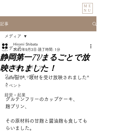
ME
NU
記事
メディア
Hiromi Shibata
メディア
2022年9月3日
読了時間: 1分
静岡第一TVまるごとで放
お知らせ
映されました！
麹の料理・スイーツ
ワークショップ
cafe宙が、取材を受け放映されました^ 
^
イベント
経営・起業
グルテンフリーのカップケーキ、
麹プリン、
その原材料の甘麹と醤油麹も食しても
らいました。