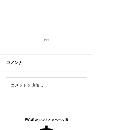
Soraの麴スパイスキーマカ
レーが「バランスよい健
康な食事」に認定！
コメント
「まさか、ウチのカレー
が…」 静清信用金庫さんか
7月のスケジュ
らのお声がけで始まった、
あるプロジェクト。 なん
コメントを追加…
と、静岡県立大学の教授によ
る 厳正なる審査を経て、
Soraの【麹スパイスキーマカ
レー】が 「スマートミー
ル」に認証されました！🎊
麹Cafe & レンタルスペース 宙
健康づくりに役立つ栄養バラ