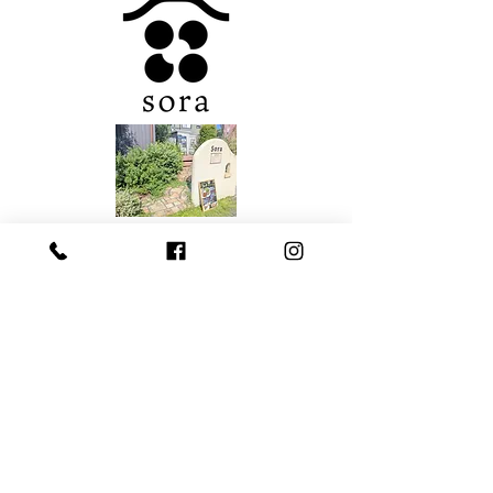
ンスのとれた食事のこと。
つまり一食の中で，主食・主
菜・副菜が揃い，野菜がたっ
ぷりで食塩のとり過ぎにも配
慮した食事のことです。
「健康な
〒420-0871 静岡県静岡市葵区昭府1-3-1
​（日、月定休日）
📧
info@soran-s.com
​☎️ 054-273-1298
Contact Us
営業時間:
【麹Cafe:営業日 火〜土曜日】
・店頭販売 10:00~17:00