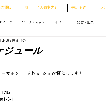
anの通販
麹cafe（店舗案内）
来店予約
レ
スイーツ
ワークショップ
イベント
経営・起業
4日
読了時間: 1分
ケジュール
ーマルシェ」を麹cafeSoraで開催します！
17時
‐3‐1