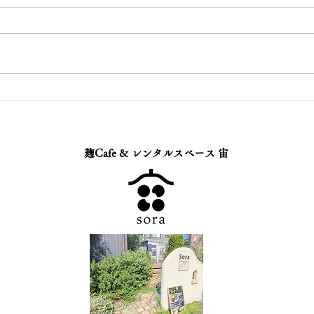
事」に認定！
「まさか、ウチのカレーが…」
静清信用金庫さんからのお声がけ
で始まった、 あるプロジェク
ト。 なんと、静岡県立大学の教
静岡
授による 厳正なる審査を経て、
まし
Soraの【麹スパイスキーマカレ
ー】が 「スマートミール」に認
証されました！🎊 健康づくりに
麹Cafe & レンタルスペース 宙
役立つ栄養バランスのとれた食事
のこと。 つまり一食の中で，主
食・主菜・副菜が揃い，野菜がた
っぷりで食塩のとり過ぎにも配慮
した食事のことです。 「健康な