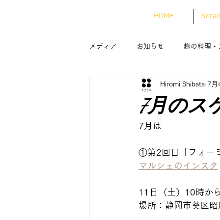
HOME
Sor
メディア
お知らせ
麹の料理・
Hiromi Shibata
7月
7月のス
7月は
①第2回目「フォーミ
マルシェのインスタ
11日〈土）10時から
場所：静岡市葵区昭府1